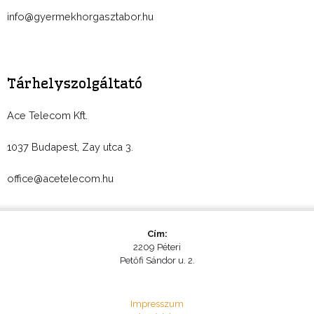
info@gyermekhorgasztabor.hu
Tárhelyszolgáltató
Ace Telecom Kft.
1037 Budapest, Zay utca 3.
office@acetelecom.hu
Cím:
2209 Péteri
Petőfi Sándor u. 2.
Impresszum